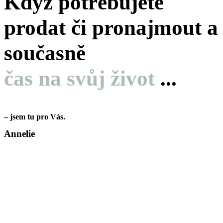
Když potřebujete
prodat či pronajmout a
současně
čas na svůj život
...
– jsem tu pro Vás.
Annelie