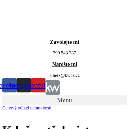
Zavolejte mi
799 543 787
Napište mi
a.herz@kwcz.cz
acebook
Instagram
Youtube
Menu
Cenový odhad nemovitosti