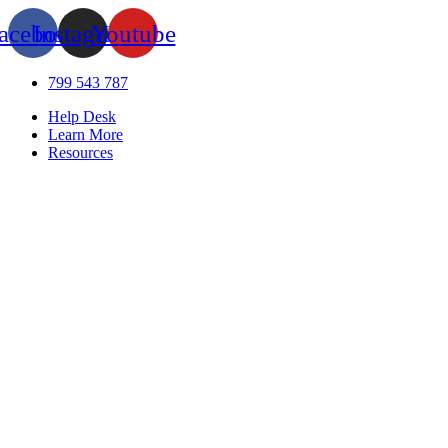
acebook
Instagram
Youtube
799 543 787
Help Desk
Learn More
Resources