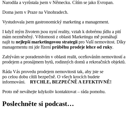
Narodila a vyrůstala jsem v Německu. Cítím se jako Evropan.
Doma jsem v Praze na Vinohradech.
Vystudovala jsem gastronomický marketing a management.
I když mým životem jsou nyní reality, vztah k dobrému jídlu a pití
mám nezměněný. Vědomosti z oblasti Marketingu mě pomáhají
najít tu
nejlepší marketingovou strategii
pro Vaší nemovitost. Díky
managementu mi jde řízení
průběhu prodeje lehce od ruky
.
Zabývám se poradenstvím v oblasti realit, oceňováním
nemovitostí a
prodejem a pronájmem bytů, rodinných domů a rekreačních objektů.
Ráda Vás provedu prodejem nemovitosti tak, aby jste se
po celou dobu cítili bezpečně. O všech krocích budete
informováni.
RYCHLE, BEZPEČNĚ A EFEKTIVNĚ!
Proto mě neváhejte kdykoliv kontaktovat – ráda pomohu.
Poslechněte si podcast…