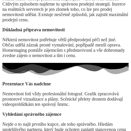
Citlivým způsobem najdeme tu správnou prodejní strategii. Inzerce
na realitních serverech je jen zlomek toho, co lze pro prodej
nemovitosti udělat. Existuje nesčetně způsobů, jak zajistit maximální
prodejní cenu.
Důkladná příprava nemovitosti
Některá nemovitost potřebuje větší předprodejní péči než jiné.
Občas udělá zázrak prosté vymalování, popřípadě menší oprava.
Homestaging pomůže zájemcům s představivostí a vše dohromady
zvedne zájem o nemovitost a tím i cenu.
Prezentace Vás nadchne
Nemovitost fotí vždy profesionální fotograf. Grafik zpracovává
prostorové vizualizace a plány. Scénické přelety dronem dodávají
videoprohlídkám ten správný šmrnc.
Vyhledání správného zájemce
Nejde o to najít prvního kupce, ale toho správného. Hledám
spolehlivého partnera, který bude ochoten zaplatit stanovenou cenu