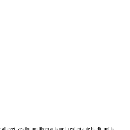
ll eget, vestibulum libero auisque in exllert ante bladit mollis.