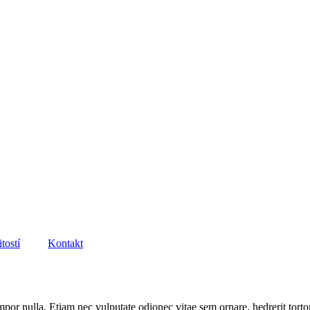
tostí
Kontakt
or nulla. Etiam nec vulputate odionec vitae sem ornare, hedrerit tortor a