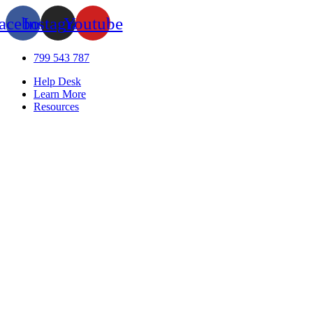
acebook
Instagram
Youtube
799 543 787
Help Desk
Learn More
Resources