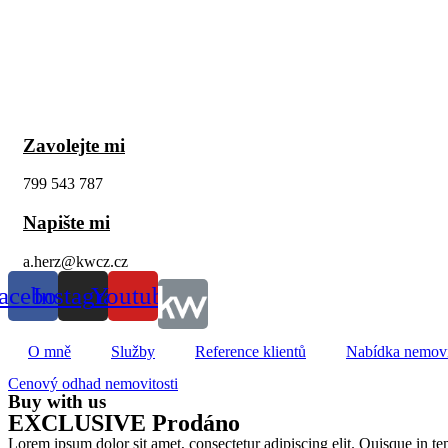
Zavolejte mi
799 543 787
Napište mi
a.herz@kwcz.cz
acebook
Instagram
Youtube
O mně
Služby
Reference klientů
Nabídka nemovi
Cenový odhad nemovitosti
Buy with us
EXCLUSIVE Prodáno
Lorem ipsum dolor sit amet, consectetur adipiscing elit. Quisque in temp