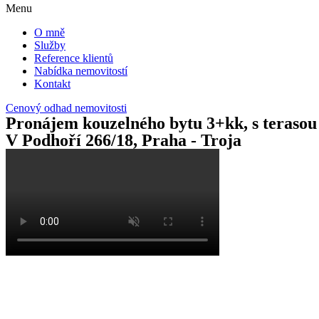
Menu
O mně
Služby
Reference klientů
Nabídka nemovitostí
Kontakt
Cenový odhad nemovitosti
Pronájem kouzelného bytu 3+kk, s terasou
V Podhoří 266/18, Praha - Troja