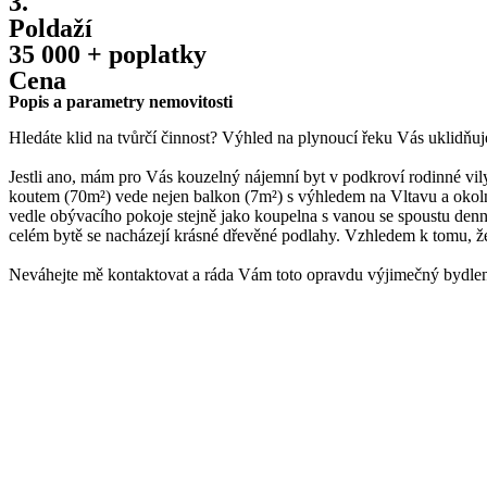
3.
Poldaží
35 000 + poplatky
Cena
Popis a parametry nemovitosti
Hledáte klid na tvůrčí činnost? Výhled na plynoucí řeku Vás uklidňuje
Jestli ano, mám pro Vás kouzelný nájemní byt v podkroví rodinné vi
koutem (70m²) vede nejen balkon (7m²) s výhledem na Vltavu a okolní
vedle obývacího pokoje stejně jako koupelna s vanou se spoustu denn
celém bytě se nacházejí krásné dřevěné podlahy. Vzhledem k tomu, že 
Neváhejte mě kontaktovat a ráda Vám toto opravdu výjimečný bydlen