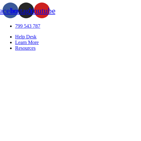
acebook
Instagram
Youtube
799 543 787
Help Desk
Learn More
Resources