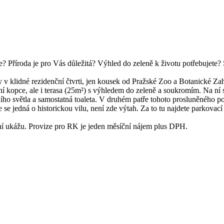
? Příroda je pro Vás důležitá? Výhled do zeleně k životu potřebujete? S
ly v klidné rezidenční čtvrti, jen kousek od Pražské Zoo a Botanické
 kopce, ale i terasa (25m²) s výhledem do zeleně a soukromím. Na ní s
ího světla a samostatná toaleta. V druhém patře tohoto prosluněného 
se jedná o historickou vilu, není zde výtah. Za to tu najdete parkova
í ukážu. Provize pro RK je jeden měsíční nájem plus DPH.