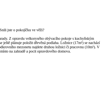
nili jste o pokojíčku ve věži?
 Zahrady. Z opravdu velkorysého obývacího pokoje s kuchyňským
e ještě plánuje položit dřevěná podlaha. Ložnice (17m²) se nachází
podkrovního mezonetu najdete druhou ložnici či pracovnu (10m²). V
cí místo na zahradě a pocit opravdového domova.