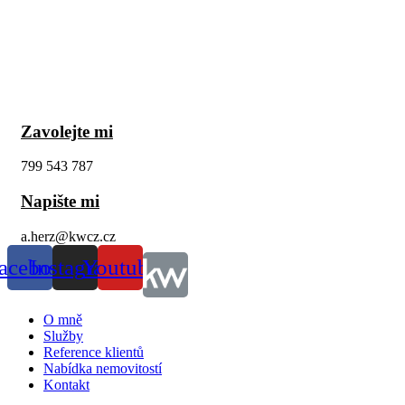
Zavolejte mi
799 543 787
Napište mi
a.herz@kwcz.cz
acebook
Instagram
Youtube
O mně
Služby
Reference klientů
Nabídka nemovitostí
Kontakt